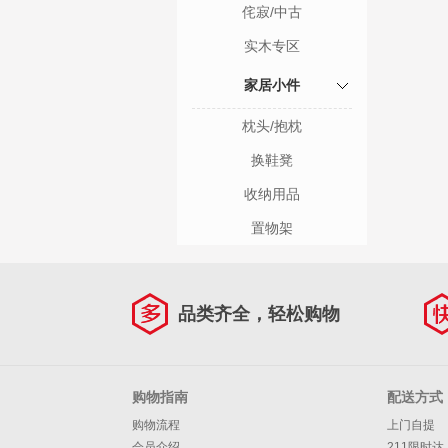
侘寂/中古
实木专区
家居小件
枕头/抱枕
换鞋凳
收纳用品
置物架
品类齐全，轻松购物
购物指南
配送方式
购物流程
上门自提
会员介绍
211限时达