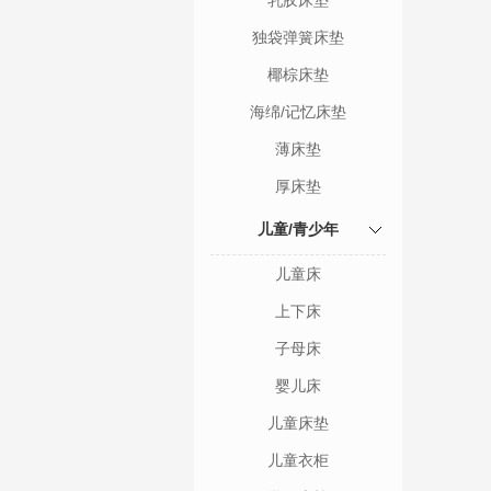
乳胶床垫
独袋弹簧床垫
椰棕床垫
海绵/记忆床垫
薄床垫
厚床垫
儿童/青少年
儿童床
上下床
子母床
婴儿床
儿童床垫
儿童衣柜