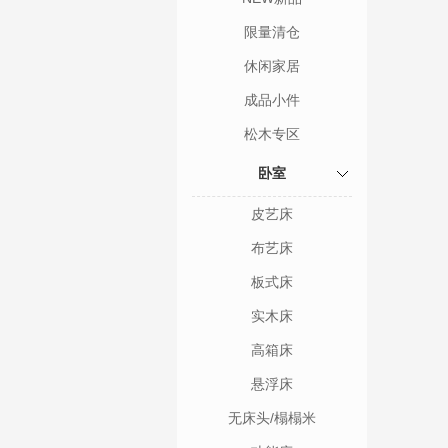
限量清仓
休闲家居
成品小件
松木专区
卧室
皮艺床
布艺床
板式床
实木床
高箱床
悬浮床
无床头/榻榻米