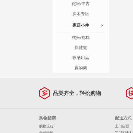
侘寂/中古
实木专区
家居小件
枕头/抱枕
换鞋凳
收纳用品
置物架
品类齐全，轻松购物
购物指南
配送方式
购物流程
上门自提
会员介绍
211限时达