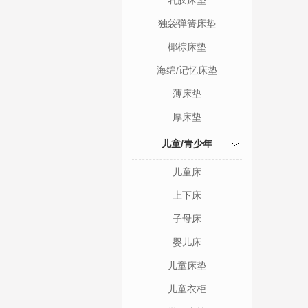
乳胶床垫
独袋弹簧床垫
椰棕床垫
海绵/记忆床垫
薄床垫
厚床垫
儿童/青少年
儿童床
上下床
子母床
婴儿床
儿童床垫
儿童衣柜