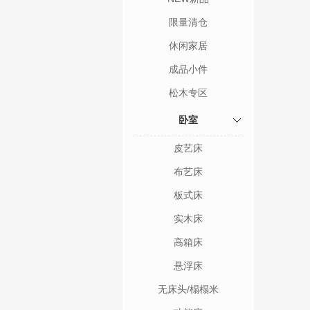
限量清仓
休闲家居
成品小件
松木专区
卧室
皮艺床
布艺床
板式床
实木床
高箱床
悬浮床
无床头/榻榻米